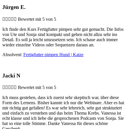
Jürgen E.





Bewertet mit 5 von 5
Ich finde den Kurs Fertigfutter pimpen sehr gut gemacht. Die Infos
von Ute und Sonja sind kompakt und gehen nicht allzu sehr ins
Detail. Es soll ja leicht umzusetzen sein. Ich schaue auch immer
wieder einzelne Videos oder Sequenzen daraus an.
Absolvent:
Fertigfutter pimpen Hund | Katze
Jacki N





Bewertet mit 5 von 5
Ich muss gestehen, dass ich zuerst sehr skeptisch war, über diese
Form des Lernens. Bisher kannte ich nur die Webinare. Aber es hat
mir richtig gut gefallen! Es war sehr lehrreich, sehr gut strukturiert
und einfach zu verstehen und das beim Thema Krebs. Vanessa ist
echt klasse und ich liebe die gesprochenen Podcasts von Sonja. Sie
hat so eine tolle Stimme. Danke Vanessa für dieses schöne
Geschenk.