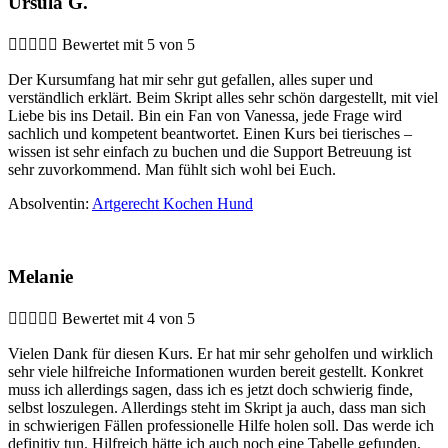
Ursula G.





Bewertet mit 5 von 5
Der Kursumfang hat mir sehr gut gefallen, alles super und
verständlich erklärt. Beim Skript alles sehr schön dargestellt, mit viel
Liebe bis ins Detail. Bin ein Fan von Vanessa, jede Frage wird
sachlich und kompetent beantwortet. Einen Kurs bei tierisches –
wissen ist sehr einfach zu buchen und die Support Betreuung ist
sehr zuvorkommend. Man fühlt sich wohl bei Euch.
Absolventin:
Artgerecht Kochen Hund
Melanie





Bewertet mit 4 von 5
Vielen Dank für diesen Kurs. Er hat mir sehr geholfen und wirklich
sehr viele hilfreiche Informationen wurden bereit gestellt. Konkret
muss ich allerdings sagen, dass ich es jetzt doch schwierig finde,
selbst loszulegen. Allerdings steht im Skript ja auch, dass man sich
in schwierigen Fällen professionelle Hilfe holen soll. Das werde ich
definitiv tun. Hilfreich hätte ich auch noch eine Tabelle gefunden,