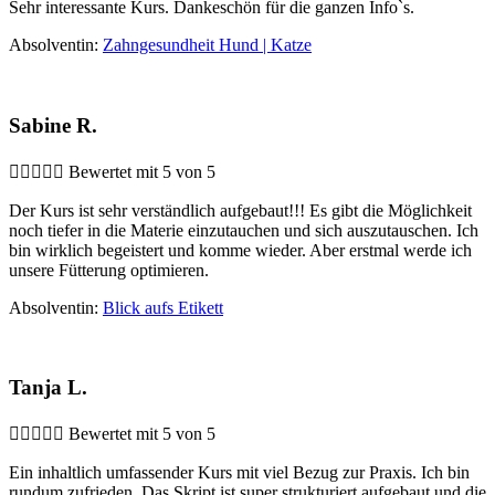
Sehr interessante Kurs. Dankeschön für die ganzen Info`s.
Absolventin:
Zahngesundheit Hund | Katze
Sabine R.





Bewertet mit 5 von 5
Der Kurs ist sehr verständlich aufgebaut!!! Es gibt die Möglichkeit
noch tiefer in die Materie einzutauchen und sich auszutauschen. Ich
bin wirklich begeistert und komme wieder. Aber erstmal werde ich
unsere Fütterung optimieren.
Absolventin:
Blick aufs Etikett
Tanja L.





Bewertet mit 5 von 5
Ein inhaltlich umfassender Kurs mit viel Bezug zur Praxis. Ich bin
rundum zufrieden. Das Skript ist super strukturiert aufgebaut und die