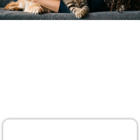
DU – DIE FAMILIE FÜR
DEIN TIER
Du hast bereits so viel für dein Tier getan –
und das spürt es.
Werde jetzt zur besten Begleitung für dein Tier
– mit fundiertem Wissen, das euch ein langes,
sorgenfreies Zusammenleben ermöglicht!