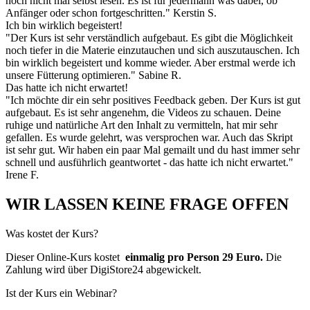
noch nicht mal selbst lesen. Es ist für jedermann was dabei, ob
Anfänger oder schon fortgeschritten." Kerstin S.
Ich bin wirklich begeistert!
"Der Kurs ist sehr verständlich aufgebaut. Es gibt die Möglichkeit
noch tiefer in die Materie einzutauchen und sich auszutauschen. Ich
bin wirklich begeistert und komme wieder. Aber erstmal werde ich
unsere Fütterung optimieren." Sabine R.
Das hatte ich nicht erwartet!
"Ich möchte dir ein sehr positives Feedback geben. Der Kurs ist gut
aufgebaut. Es ist sehr angenehm, die Videos zu schauen. Deine
ruhige und natürliche Art den Inhalt zu vermitteln, hat mir sehr
gefallen. Es wurde gelehrt, was versprochen war. Auch das Skript
ist sehr gut. Wir haben ein paar Mal gemailt und du hast immer sehr
schnell und ausführlich geantwortet - das hatte ich nicht erwartet."
Irene F.
WIR LASSEN KEINE FRAGE OFFEN
Was kostet der Kurs?
Dieser Online-Kurs kostet
einmalig pro Person 29 Euro.
Die
Zahlung wird über DigiStore24 abgewickelt.
Ist der Kurs ein Webinar?