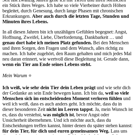
ein Stück ihres Weges. Ich habe so viele Vierbeiner durch Höhen
begleitet, durch Genesung, durch lange Phasen mit chronischen
Erkrankungen.
Aber auch durch die letzten Tage, Stunden und
Minuten ihres Lebens.
In all diesen Jahren bin ich unzähligen Gefühlen begegnet: Angst,
Hoffnung, Zweifel, Liebe, Überforderung, Dankbarkeit … und
genau dort habe ich meinen Platz gefunden.
Bei den Menschen
und ihren Sorgen, den Fragen und dem Wunsch, alles richtig zu
machen. Ich habe zugehört, den Raum gehalten und mich jedes Mal
neu daran erinnert, wie wertvoll diese Begleitung ist. Gerade dann,
wenn ein Tier am Ende seines Lebens steht.
Mein Warum
⭐️
Ich weiß, wie sehr dein Tier dein Leben prägt
und wie sehr dich
der Gedanke an sein Ende bewegen kann. Ich bin da,
weil so viele
Menschen sich im entscheidenden Moment verloren fühlen
und
weil ich weiß, dass es auch anders geht. Ich möchte, dass du in
dieser besonderen Zeit
nicht im Leeren tappst
. Ja, mein Wunsch ist
es, dass du verstehst,
was möglich ist
, bevor Angst oder
Unsicherheit übernehmen. Und ich möchte auch, dass du
Entscheidungen treffen kannst, hinter denen du später stehen kannst:
für dein Tier, für dich und euren gemeinsamen Weg.
Lass uns