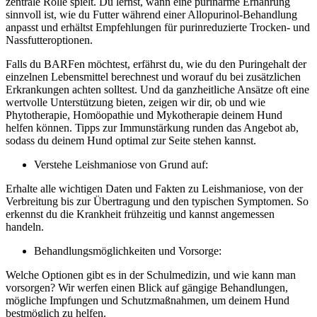
zentrale Rolle spielt. Du lernst, wann eine purinarme Ernährung
sinnvoll ist, wie du Futter während einer Allopurinol-Behandlung
anpasst und erhältst Empfehlungen für purinreduzierte Trocken- und
Nassfutteroptionen.
Falls du BARFen möchtest, erfährst du, wie du den Puringehalt der
einzelnen Lebensmittel berechnest und worauf du bei zusätzlichen
Erkrankungen achten solltest. Und da ganzheitliche Ansätze oft eine
wertvolle Unterstützung bieten, zeigen wir dir, ob und wie
Phytotherapie, Homöopathie und Mykotherapie deinem Hund
helfen können. Tipps zur Immunstärkung runden das Angebot ab,
sodass du deinem Hund optimal zur Seite stehen kannst.
Verstehe Leishmaniose von Grund auf:
Erhalte alle wichtigen Daten und Fakten zu Leishmaniose, von der
Verbreitung bis zur Übertragung und den typischen Symptomen. So
erkennst du die Krankheit frühzeitig und kannst angemessen
handeln.
Behandlungsmöglichkeiten und Vorsorge:
Welche Optionen gibt es in der Schulmedizin, und wie kann man
vorsorgen? Wir werfen einen Blick auf gängige Behandlungen,
mögliche Impfungen und Schutzmaßnahmen, um deinem Hund
bestmöglich zu helfen.