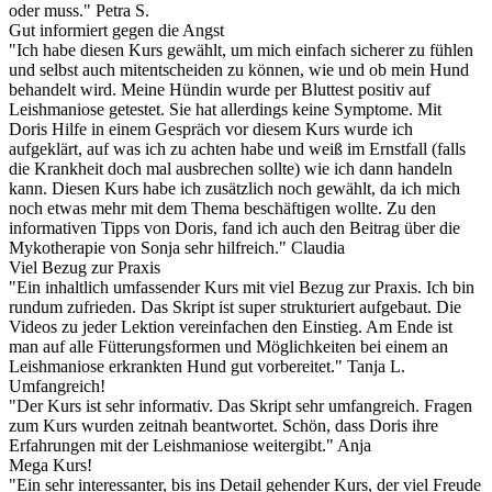
oder muss." Petra S.
Gut informiert gegen die Angst
"Ich habe diesen Kurs gewählt, um mich einfach sicherer zu fühlen
und selbst auch mitentscheiden zu können, wie und ob mein Hund
behandelt wird. Meine Hündin wurde per Bluttest positiv auf
Leishmaniose getestet. Sie hat allerdings keine Symptome. Mit
Doris Hilfe in einem Gespräch vor diesem Kurs wurde ich
aufgeklärt, auf was ich zu achten habe und weiß im Ernstfall (falls
die Krankheit doch mal ausbrechen sollte) wie ich dann handeln
kann. Diesen Kurs habe ich zusätzlich noch gewählt, da ich mich
noch etwas mehr mit dem Thema beschäftigen wollte. Zu den
informativen Tipps von Doris, fand ich auch den Beitrag über die
Mykotherapie von Sonja sehr hilfreich." Claudia
Viel Bezug zur Praxis
"Ein inhaltlich umfassender Kurs mit viel Bezug zur Praxis. Ich bin
rundum zufrieden. Das Skript ist super strukturiert aufgebaut. Die
Videos zu jeder Lektion vereinfachen den Einstieg. Am Ende ist
man auf alle Fütterungsformen und Möglichkeiten bei einem an
Leishmaniose erkrankten Hund gut vorbereitet." Tanja L.
Umfangreich!
"Der Kurs ist sehr informativ. Das Skript sehr umfangreich. Fragen
zum Kurs wurden zeitnah beantwortet. Schön, dass Doris ihre
Erfahrungen mit der Leishmaniose weitergibt." Anja
Mega Kurs!
"Ein sehr interessanter, bis ins Detail gehender Kurs, der viel Freude