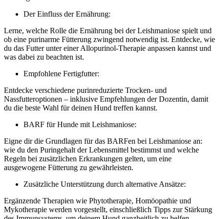
Der Einfluss der Ernährung:
Lerne, welche Rolle die Ernährung bei der Leishmaniose spielt und
ob eine purinarme Fütterung zwingend notwendig ist. Entdecke, wie
du das Futter unter einer Allopurinol-Therapie anpassen kannst und
was dabei zu beachten ist.
Empfohlene Fertigfutter:
Entdecke verschiedene purinreduzierte Trocken- und
Nassfutteroptionen – inklusive Empfehlungen der Dozentin, damit
du die beste Wahl für deinen Hund treffen kannst.
BARF für Hunde mit Leishmaniose:
Eigne dir die Grundlagen für das BARFen bei Leishmaniose an:
wie du den Puringehalt der Lebensmittel bestimmst und welche
Regeln bei zusätzlichen Erkrankungen gelten, um eine
ausgewogene Fütterung zu gewährleisten.
Zusätzliche Unterstützung durch alternative Ansätze:
Ergänzende Therapien wie Phytotherapie, Homöopathie und
Mykotherapie werden vorgestellt, einschließlich Tipps zur Stärkung
des Immunsystems, um deinem Hund ganzheitlich zu helfen.