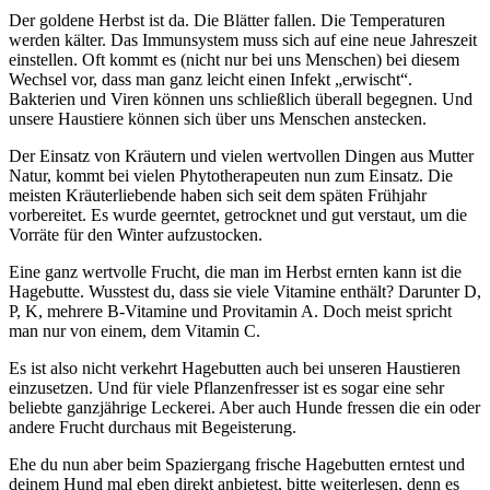
Der goldene Herbst ist da. Die Blätter fallen. Die Temperaturen
werden kälter. Das Immunsystem muss sich auf eine neue Jahreszeit
einstellen. Oft kommt es (nicht nur bei uns Menschen) bei diesem
Wechsel vor, dass man ganz leicht einen Infekt „erwischt“.
Bakterien und Viren können uns schließlich überall begegnen. Und
unsere Haustiere können sich über uns Menschen anstecken.
Der Einsatz von Kräutern und vielen wertvollen Dingen aus Mutter
Natur, kommt bei vielen Phytotherapeuten nun zum Einsatz. Die
meisten Kräuterliebende haben sich seit dem späten Frühjahr
vorbereitet. Es wurde geerntet, getrocknet und gut verstaut, um die
Vorräte für den Winter aufzustocken.
Eine ganz wertvolle Frucht, die man im Herbst ernten kann ist die
Hagebutte. Wusstest du, dass sie viele Vitamine enthält? Darunter D,
P, K, mehrere B-Vitamine und Provitamin A. Doch meist spricht
man nur von einem, dem Vitamin C.
Es ist also nicht verkehrt Hagebutten auch bei unseren Haustieren
einzusetzen. Und für viele Pflanzenfresser ist es sogar eine sehr
beliebte ganzjährige Leckerei. Aber auch Hunde fressen die ein oder
andere Frucht durchaus mit Begeisterung.
Ehe du nun aber beim Spaziergang frische Hagebutten erntest und
deinem Hund mal eben direkt anbietest, bitte weiterlesen, denn es