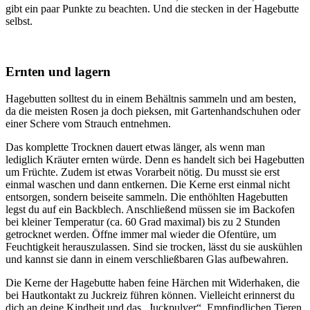
gibt ein paar Punkte zu beachten. Und die stecken in der Hagebutte
selbst.
Ernten und lagern
Hagebutten solltest du in einem Behältnis sammeln und am besten,
da die meisten Rosen ja doch pieksen, mit Gartenhandschuhen oder
einer Schere vom Strauch entnehmen.
Das komplette Trocknen dauert etwas länger, als wenn man
lediglich Kräuter ernten würde. Denn es handelt sich bei Hagebutten
um Früchte. Zudem ist etwas Vorarbeit nötig. Du musst sie erst
einmal waschen und dann entkernen. Die Kerne erst einmal nicht
entsorgen, sondern beiseite sammeln. Die enthöhlten Hagebutten
legst du auf ein Backblech. Anschließend müssen sie im Backofen
bei kleiner Temperatur (ca. 60 Grad maximal) bis zu 2 Stunden
getrocknet werden. Öffne immer mal wieder die Ofentüre, um
Feuchtigkeit herauszulassen. Sind sie trocken, lässt du sie auskühlen
und kannst sie dann in einem verschließbaren Glas aufbewahren.
Die Kerne der Hagebutte haben feine Härchen mit Widerhaken, die
bei Hautkontakt zu Juckreiz führen können. Vielleicht erinnerst du
dich an deine Kindheit und das „Juckpulver“. Empfindlichen Tieren