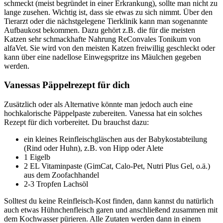
schmeckt (meist begründet in einer Erkrankung), sollte man nicht zu
lange zusehen. Wichtig ist, dass sie etwas zu sich nimmt. Über den
Tierarzt oder die nächstgelegene Tierklinik kann man sogenannte
Aufbaukost bekommen. Dazu gehört z.B. die für die meisten
Katzen sehr schmackhafte Nahrung ReConvales Tonikum von
alfaVet. Sie wird von den meisten Katzen freiwillig geschleckt oder
kann über eine nadellose Einwegspritze ins Mäulchen gegeben
werden.
Vanessas Päppelrezept für dich
Zusätzlich oder als Alternative könnte man jedoch auch eine
hochkalorische Päppelpaste zubereiten. Vanessa hat ein solches
Rezept für dich vorbereitet. Du brauchst dazu:
ein kleines Reinfleischgläschen aus der Babykostabteilung
(Rind oder Huhn), z.B. von Hipp oder Alete
1 Eigelb
2 EL Vitaminpaste (GimCat, Calo-Pet, Nutri Plus Gel, o.ä.)
aus dem Zoofachhandel
2-3 Tropfen Lachsöl
Solltest du keine Reinfleisch-Kost finden, dann kannst du natürlich
auch etwas Hühnchenfleisch garen und anschließend zusammen mit
dem Kochwasser pürieren. Alle Zutaten werden dann in einem