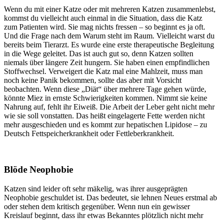
Wenn du mit einer Katze oder mit mehreren Katzen zusammenlebst,
kommst du vielleicht auch einmal in die Situation, dass die Katz
zum Patienten wird. Sie mag nichts fressen – so beginnt es ja oft.
Und die Frage nach dem Warum steht im Raum. Vielleicht warst du
bereits beim Tierarzt. Es wurde eine erste therapeutische Begleitung
in die Wege geleitet. Das ist auch gut so, denn Katzen sollten
niemals über längere Zeit hungern. Sie haben einen empfindlichen
Stoffwechsel. Verweigert die Katz mal eine Mahlzeit, muss man
noch keine Panik bekommen, sollte das aber mit Vorsicht
beobachten. Wenn diese „Diät“ über mehrere Tage gehen würde,
könnte Miez in ernste Schwierigkeiten kommen. Nimmt sie keine
Nahrung auf, fehlt ihr Eiweiß. Die Arbeit der Leber geht nicht mehr
wie sie soll vonstatten. Das heißt eingelagerte Fette werden nicht
mehr ausgeschieden und es kommt zur hepatischen Lipidose – zu
Deutsch Fettspeicherkrankheit oder Fettleberkrankheit.
Blöde Neophobie
Katzen sind leider oft sehr mäkelig, was ihrer ausgeprägten
Neophobie geschuldet ist. Das bedeutet, sie lehnen Neues erstmal ab
oder stehen dem kritisch gegenüber. Wenn nun ein gewisser
Kreislauf beginnt, dass ihr etwas Bekanntes plötzlich nicht mehr