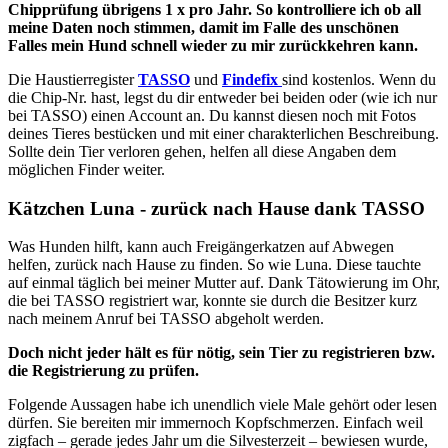
Chipprüfung übrigens 1 x pro Jahr. So kontrolliere ich ob all
meine Daten noch stimmen, damit im Falle des unschönen
Falles mein Hund schnell wieder zu mir zurückkehren kann.
Die Haustierregister
TASSO
und
Findefix
sind kostenlos. Wenn du
die Chip-Nr. hast, legst du dir entweder bei beiden oder (wie ich nur
bei TASSO) einen Account an. Du kannst diesen noch mit Fotos
deines Tieres bestücken und mit einer charakterlichen Beschreibung.
Sollte dein Tier verloren gehen, helfen all diese Angaben dem
möglichen Finder weiter.
Kätzchen Luna - zurück nach Hause dank TASSO
Was Hunden hilft, kann auch Freigängerkatzen auf Abwegen
helfen, zurück nach Hause zu finden. So wie Luna. Diese tauchte
auf einmal täglich bei meiner Mutter auf. Dank Tätowierung im Ohr,
die bei TASSO registriert war, konnte sie durch die Besitzer kurz
nach meinem Anruf bei TASSO abgeholt werden.
Doch nicht jeder hält es für nötig, sein Tier zu registrieren bzw.
die Registrierung zu prüfen.
Folgende Aussagen habe ich unendlich viele Male gehört oder lesen
dürfen. Sie bereiten mir immernoch Kopfschmerzen. Einfach weil
zigfach – gerade jedes Jahr um die Silvesterzeit – bewiesen wurde,