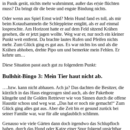
in Panik gerät, nichts mehr wahrnimmt, außer das er|sie flüchten
muss? Da bringt dir die beste und engste Bindung nichts.
Oder wenn aus Spiel Ernst wird? Mein Hund fand es toll, als mir
beim Kotaufsammeln die Schleppleine entglitt, als er auf einmal
lospreschte. Am Horizont hatte er auf dem Feld sitzend Krähen
gesehen, die er jetzt jagen wollte. Weg war er, nur noch ein kleiner
Punkt weit entfernt. Da brachte lautes Rufen und Pfeifen nichts
mehr. Zum Glück ging es gut aus. Es war nichts los und als die
Krähen abhoben, drehte Pipo um und bemerkte mein Fehlen. Er
kehrte um…
Diese Situation passt auch gut zu folgendem Punkt:
Bullshit-Bingo 3: Mein Tier haut nicht ab.
….bzw. kann nicht abhauen. Ach ja? Das dachten die Besitzer, die
kürzlich in das Haus eingezogen sind auch, als der Paketbote
klingelte und ihr Golden Retriever wie von Sinnen durch die offene
Haustür schoss und weg war. „Das hat er noch nie gemacht!“ Zum
Glück ging alles gut aus. Aber die Zeit bis er gesund zurück bei
seiner Familie war, war für alle unglaublich schlimm.
Genauso wie viele Gärten dann doch irgendwo das Schlupfloch
haben, durch das Hund oder Katze einer Spur folgend unsichtbar