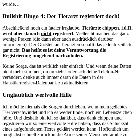
wurde…
Bullshit-Bingo 4: Der Tierarzt registriert doch!
Abschließend noch ein fataler Irrglaube.
Tierärzte chippen, i.d.R.
wird aber danach
nicht
registriert.
Vielleicht machen das ganz
wenige Praxen (die dann aber auch ausdrücklich darüber
informieren). Der Großteil an Tierärzten schafft das jedoch zeitlich
gar nicht.
Das heißt es ist deine Verantwortung die
Registrierung umgehend nachzuholen.
Keine Sorge, das ist wirklich sehr einfach! Und wenn deine Daten
nicht mehr stimmen, du umziehst oder sich deine Telefon-Nr.
verändert, denke auch immer daran die Daten in der
Hausttierregister-Datenbank zu aktualisieren.
Unglaublich wertvolle Hilfe
Ich möchte niemals die Sorgen durchleben, wenn mein geliebtes
Tier verschwindet und ich es weder finde, noch ein Lebenszeichen
höre. Und deshalb bin ich so dankbar, dass dank chippen und
registrieren wir so eine wertvolle Hilfe haben, dass das Schicksal
eines aufgefundenen Tieres geklärt werden kann. Hoffentlich um
möglichst schnell zurück in die Arme seiner Menschenfamilie zu